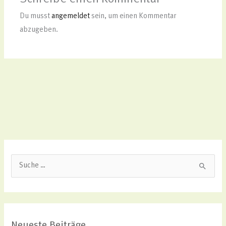
Du musst
angemeldet
sein, um einen Kommentar
abzugeben.
S
u
c
h
Neueste Beiträge