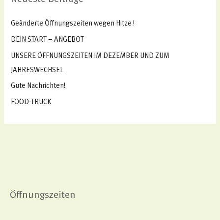
e
n
Geänderte Öffnungszeiten wegen Hitze !
n
DEIN START – ANGEBOT
a
UNSERE ÖFFNUNGSZEITEN IM DEZEMBER UND ZUM
c
JAHRESWECHSEL
h
Gute Nachrichten!
:
FOOD-TRUCK
Öffnungszeiten