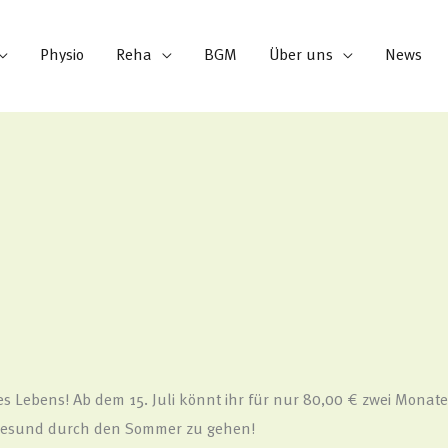
Physio
Reha
BGM
Über uns
News
s Lebens! Ab dem 15. Juli könnt ihr für nur 80,00 € zwei Mona
nd gesund durch den Sommer zu gehen!