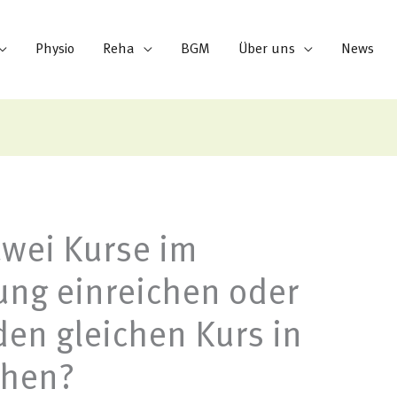
Physio
Reha
BGM
Über uns
News
zwei Kurse im
ng einreichen oder
en gleichen Kurs in
chen?