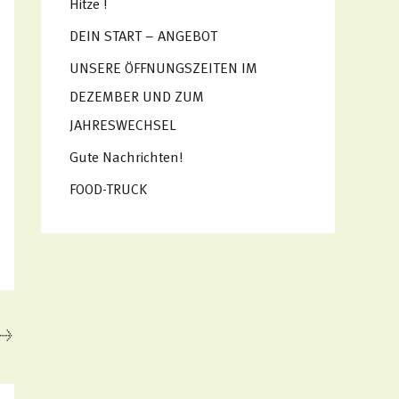
Hitze !
a
DEIN START – ANGEBOT
c
h
UNSERE ÖFFNUNGSZEITEN IM
:
DEZEMBER UND ZUM
JAHRESWECHSEL
Gute Nachrichten!
FOOD-TRUCK
→