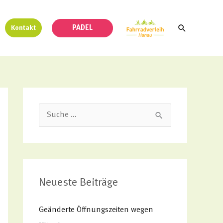
Suchen
PADEL
Kontakt
S
u
c
h
Neueste Beiträge
e
n
Geänderte Öffnungszeiten wegen
n