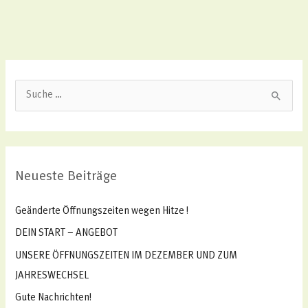
S
u
c
h
Neueste Beiträge
e
n
Geänderte Öffnungszeiten wegen Hitze !
n
DEIN START – ANGEBOT
a
UNSERE ÖFFNUNGSZEITEN IM DEZEMBER UND ZUM
c
JAHRESWECHSEL
h
Gute Nachrichten!
: