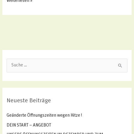
Weiterlesen »
S
u
c
h
Neueste Beiträge
e
n
Geänderte Öffnungszeiten wegen Hitze !
n
DEIN START – ANGEBOT
a