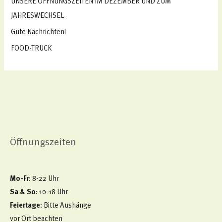
UNSERE ÖFFNUNGSZEITEN IM DEZEMBER UND ZUM
c
JAHRESWECHSEL
h
Gute Nachrichten!
:
FOOD-TRUCK
Öffnungszeiten
Mo-Fr
: 8-22 Uhr
Sa & So
: 10-18 Uhr
Feiertage
: Bitte Aushänge
vor Ort beachten