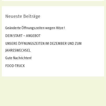
c
h
Neueste Beiträge
e
n
Geänderte Öffnungszeiten wegen Hitze !
n
DEIN START – ANGEBOT
a
UNSERE ÖFFNUNGSZEITEN IM DEZEMBER UND ZUM
c
JAHRESWECHSEL
h
Gute Nachrichten!
:
FOOD-TRUCK