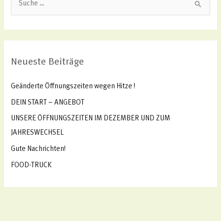
S
u
c
h
Neueste Beiträge
e
n
Geänderte Öffnungszeiten wegen Hitze !
n
DEIN START – ANGEBOT
a
UNSERE ÖFFNUNGSZEITEN IM DEZEMBER UND ZUM
c
JAHRESWECHSEL
h
Gute Nachrichten!
:
FOOD-TRUCK