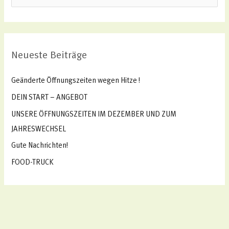
u
c
h
Neueste Beiträge
e
n
Geänderte Öffnungszeiten wegen Hitze !
n
DEIN START – ANGEBOT
a
UNSERE ÖFFNUNGSZEITEN IM DEZEMBER UND ZUM
c
JAHRESWECHSEL
h
Gute Nachrichten!
:
FOOD-TRUCK