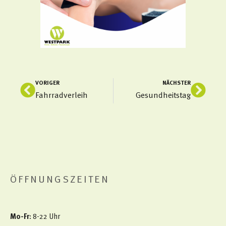
VORIGER
NÄCHSTER
Zurück
Näch
Fahrradverleih
Gesundheitstag
ÖFFNUNGSZEITEN
Mo-Fr
: 8-22 Uhr