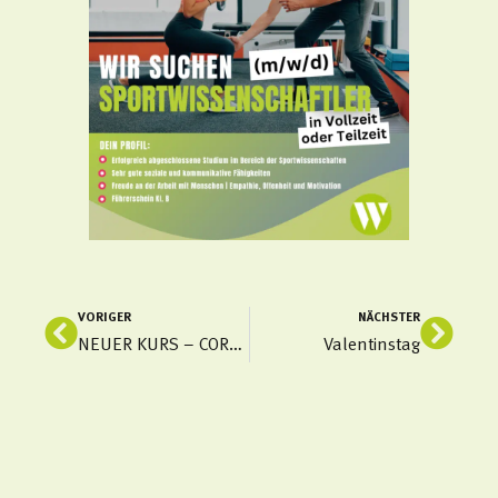
VORIGER
NÄCHSTER
Zurück
Näch
NEUER KURS – CORE & MOVE
Valentinstag