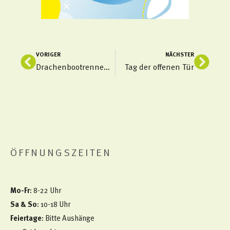
VORIGER
NÄCHSTER
Zurück
Näch
Drachenbootrennen in Hanau
Tag der offenen Tür
ÖFFNUNGSZEITEN
Mo-Fr
: 8-22 Uhr
Sa & So
: 10-18 Uhr
Feiertage
: Bitte Aushänge